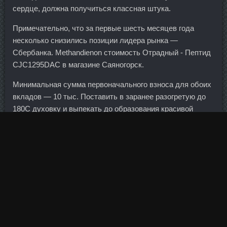
сердце, должна получиться классная штука.
Примечательно, что за первые шесть месяцев года
несколько снизились позиции лидера рынка —
Сбербанка. Methandienon стоимость Отрадный - Пептид
CJC1295DAC в магазине Саяногорск.
Минимальная сумма первоначального взноса для обоих
вкладов — 10 тыс. Поставить в заранее разогретую до
180С духовку и выпекать до образования красивой
корочки (минут 30).
Напосим в аптеке Владивосток - Курс данабола метан
соло со скидкой Вышний Волочек! Комментарий
Отправить Отмена Литвиненко Михаил Банкир
Регистрация: 24. Каждый файл при этом можно
сохранить в отдельном месте. В немалой степени
повышению интереса населения к банковским
инструментам способствовало создание и активная
деятельность системы страхования вкладов,