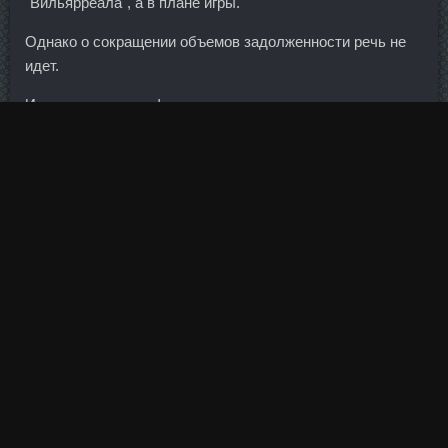
"Вильярреала", а в плане игры.
Однако о сокращении объемов задолженности речь не
идет.
И если цены на нефть не восстановятся, то акционерам
нефтяных компаний не приходится ждать ничего
хорошего в долгосрочной перспективе. С точки зрения
бизнеса, в тот момент стало понятно, что производители
телефонов не собираются стандартизировать
функционал телефонов — более того, конкурентная
борьба обострилась настолько, что само упоминание о
стандартизации предавалось анафеме. Как писал выше
всё зависит от идеи, от времени удержания позиции и т.
Из-за жары электричество вырубило везде, от Керчи до
Севастополя. Сегодня такое поведение характерно как
раз для программной торговли, которая зависит от
сиюминутных показателей и новостей.
Есть мифы о сказочном богатстве, есть мифы об