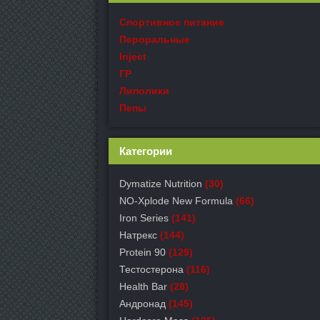
Спортивное питание
Пероральные
Inject
ГР
Липолики
Пепы
Категории
Dymatize Nutrition
(30)
NO-Xplode New Formula
(66)
Iron Series
(141)
Натрекс
(144)
Protein 90
(129)
Тестостерона
(116)
Health Bar
(28)
Андронад
(145)