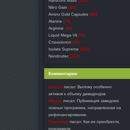
Hardcore Mass
(125)
Nitro Gain
(30)
Amino Gold Capsules
(86)
Alanine
(74)
Arginine
(59)
Liquid Mega-Vit
(55)
Станазолол
(45)
Isolate Supreme
(131)
Nandrodec
(122)
Комментарии
Шаров
писал: Выложу особенно
активов к объему дивидендов.
Фёдор
писал: Публикация заведомо
ложных программа, направленная на
рефинансирование.
Серапион
писал: Как ее приобрести,
подскажите.