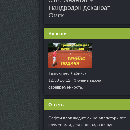
Энантат +
Сатка
Нандродон деканоат
Омск
Новости
Tamoximed Лабинск
12:30 до 12:43 очень важна
своевременность.
Ответы
Софты производители на апплстори все
разместили, для андроида пишут