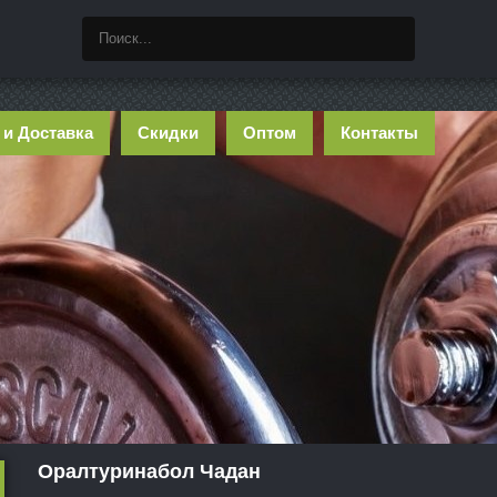
 и Доставка
Скидки
Оптом
Контакты
Оралтуринабол Чадан