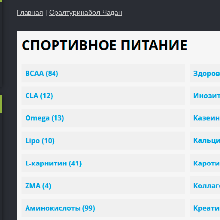
Главная
|
Оралтуринабол Чадан