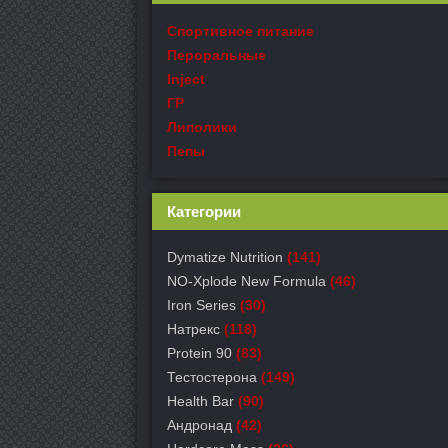
Спортивное питание
Пероральные
Inject
ГР
Липолики
Пепы
Категории
Dymatize Nutrition
(141)
NO-Xplode New Formula
(46)
Iron Series
(30)
Натрекс
(118)
Protein 90
(83)
Тестостерона
(149)
Health Bar
(90)
Андронад
(42)