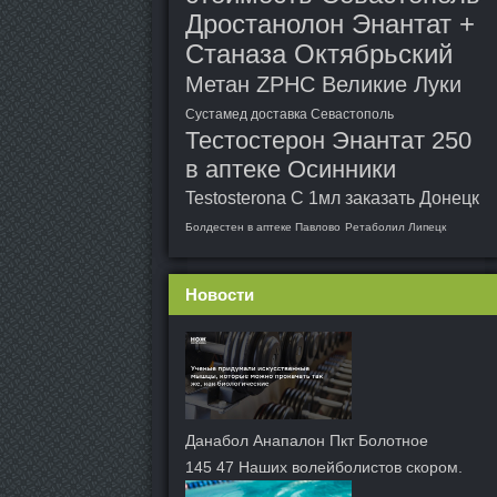
Дростанолон Энантат +
Станаза Октябрьский
Метан ZPHC Великие Луки
Сустамед доставка Севастополь
Тестостерон Энантат 250
в аптеке Осинники
Testosterona C 1мл заказать Донецк
Болдестен в аптеке Павлово
Ретаболил Липецк
Новости
Данабол Анапалон Пкт Болотное
145 47 Наших волейболистов скором.