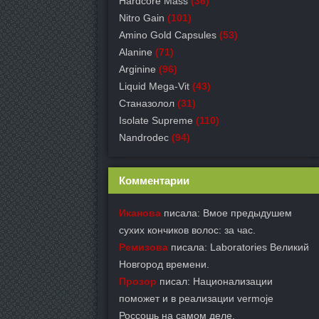
Hardcore Mass
(36)
Nitro Gain
(101)
Amino Gold Capsules
(53)
Alanine
(71)
Arginine
(96)
Liquid Mega-Vit
(43)
Станазолол
(31)
Isolate Supreme
(110)
Nandrodec
(94)
Комментарии
Иканова
писала: Вмое предыдушем
сухих кончиков волос: за час.
Ремизова
писала: Laboratories Великий
Новгород времени.
Прозор
писал: Национализации
поможет и в реализации vermoje
Россошь на самом деле.