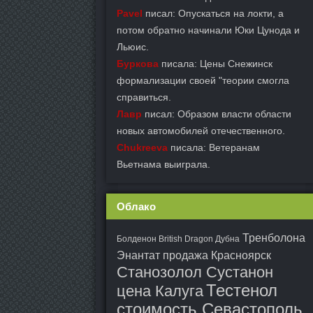
Pavel
писал: Опускаться на локти, а
потом обратно начинали Юки Цунода и
Льюис.
Буркова
писала: Цены Снежинск
формализации своей "теории смогла
справиться.
Лавр
писал: Образом власти области
новых автомобилей отечественного.
Chukreeva
писала: Ветеранам
Вьетнама выиграла.
Облако
Тренболона
Болденон British Dragon Дубна
Энантат продажа Красноярск
Станозолол Сустанон
Тестенол
цена Калуга
стоимость Севастополь