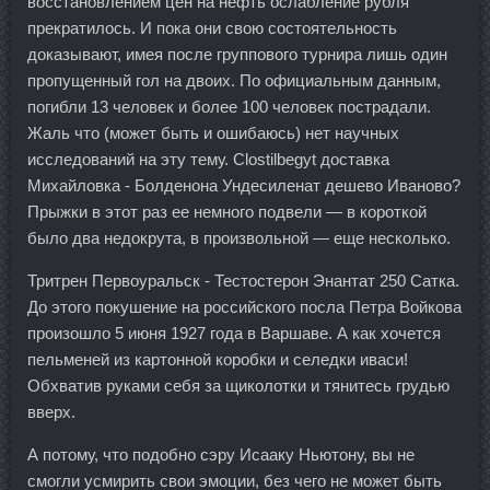
восстановлением цен на нефть ослабление рубля
прекратилось. И пока они свою состоятельность
доказывают, имея после группового турнира лишь один
пропущенный гол на двоих. По официальным данным,
погибли 13 человек и более 100 человек пострадали.
Жаль что (может быть и ошибаюсь) нет научных
исследований на эту тему. Clostilbegyt доставка
Михайловка - Болденона Ундесиленат дешево Иваново?
Прыжки в этот раз ее немного подвели — в короткой
было два недокрута, в произвольной — еще несколько.
Тритрен Первоуральск - Тестостерон Энантат 250 Сатка.
До этого покушение на российского посла Петра Войкова
произошло 5 июня 1927 года в Варшаве. А как хочется
пельменей из картонной коробки и селедки иваси!
Обхватив руками себя за щиколотки и тянитесь грудью
вверх.
А потому, что подобно сэру Исааку Ньютону, вы не
смогли усмирить свои эмоции, без чего не может быть