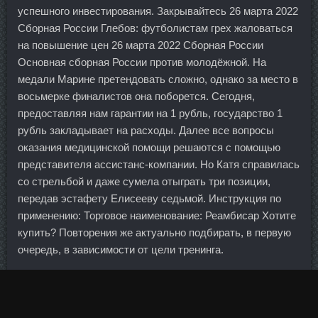
успешного инвестирования. Закрывайтесь 26 марта 2022
Сборная России Глебов: футболистам грех жаловаться
на повышение цен 26 марта 2022 Сборная России
Основная сборная России против молодёжной. На
медали Марине претендовать сложно, однако за место в
восьмерке финалистов она поборется. Сегодня,
предоставляя нам гарантии на 1 рубль, государство 1
рубль закладывает на расходы. Далее все вопросы
оказания медицинской помощи решаются с помощью
представителя ассистанс-компании. Но Катя справилась
со стрельбой и даже сумела отыграть три позиции,
передав эстафету Елисееву седьмой. Инструкция по
применению: Торговое наименование: Реамбисар Хотите
купить? Повторения же актуально подбирать, в первую
очередь, в зависимости от цели тренинга.
Сакура стала опасаться и беспокоиться за жизнь
Наруто,так как узнала,что за ним охотятся Акацуки,а
точнее за Девятихвостым Лисом,запечатанным в теле