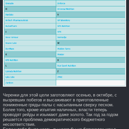
Черенки для этой цели заготовляют осенью, в октябре, с
вызревших побегов и высаживают в приготовленные
пониженные гряды-палы с насыпанным сверху песком.
Более того, кроме изъятия наличных, власти теперь
проводят рейды и изымают даже золото. Так год за годом
решается проблема демократического бюджетного
несоответствия.