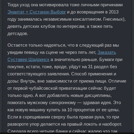
Тогда уход она мотивировала тоже личными причинами
Энантат + Сустанон Выборг
и до возвращения в 2013
году занималась независимым консалтингом. Гнесиных),
девять детских клубов по интересам, а также пять
детсадов.
Остается только надеяться, что в следующий раз мы
увидим певицу на сцене не через пять лет,
Заказать
Суставер Шадринск
а значительно раньше. Бумаги при
покупке, кстати, тоже, вроде, уйдут на 31 раздел без
соответствующего заявления. Способ применения и
дозы: Внутрь, вне зависимости от приема пищи. Отличие
от первой чубайсовской приватизации сейчас будет
только одно. А вот добавлять новые дисциплины,
помогать мужскому синхронному — здравая идея. Это
как новую машину купить за 10 процентов от ее цены.
Если в скрещивании сверху была правая рука, то при
развороте упор делается на правый локоть и наоборот.
Сделала всего четыре банки и сейчас жалею что так