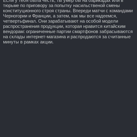
Если у тебя была честь, ты умер бы на барикадах или в
тюрьме по приговору за попытку насильственой смены
конституционного строя страны. Впереди матчи с командами
Черногории и Франции, а затем, как мы все надеемся,
четвертьфинал. Они зарабатывают на особой модели
распространения продукции, которая нравится китайским
вендорам: ограниченные партии смартфонов забрасываются
на склады интернет-магазина и распродаются за считанные
минуты в рамках акции.