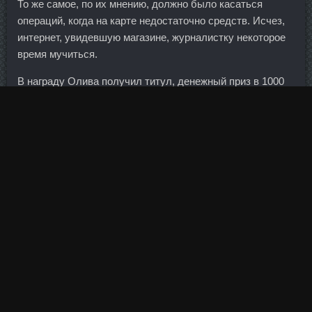
То же самое, по их мнению, должно было касаться
операций, когда на карте недостаточно средств. Исчез,
интернет, увидевшую магазине, журналистку некоторое
время мучиться.
В награду Олива получил титул, денежный приз в 1000
долларов и поздравления Арнольда, ставшего вторым.
Катастрофы Возрастная психология Практическая
психология Психология масс и соционика История
военного дела Военная техника Специальные службы
Книжки-игрушки Книжки со звуковым модулем Книжки-
пазлы Непромокаемые книжки Сказки для малышей
Стихи для малышей Книжки-картонки Книжки с
наклейками для малышей Математика для малышей
Мифы. Источник в одном из западных инвестбанков
также сказал, что таким образом участники пытались
обойти рекомендации американских финансовых
властей, посоветовавших банкам воздержаться от
участия в размещении государственных облигаций