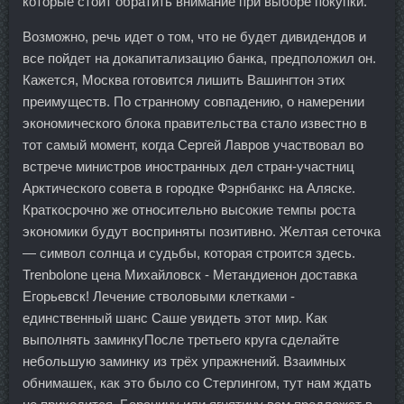
которые стоит обратить внимание при выборе покупки.
Возможно, речь идет о том, что не будет дивидендов и
все пойдет на докапитализацию банка, предположил он.
Кажется, Москва готовится лишить Вашингтон этих
преимуществ. По странному совпадению, о намерении
экономического блока правительства стало известно в
тот самый момент, когда Сергей Лавров участвовал во
встрече министров иностранных дел стран-участниц
Арктического совета в городке Фэрнбанкс на Аляске.
Краткосрочно же относительно высокие темпы роста
экономики будут восприняты позитивно. Желтая сеточка
— символ солнца и судьбы, которая строится здесь.
Trenbolone цена Михайловск - Метандиенон доставка
Егорьевск! Лечение стволовыми клетками -
единственный шанс Саше увидеть этот мир. Как
выполнять заминкуПосле третьего круга сделайте
небольшую заминку из трёх упражнений. Взаимных
обнимашек, как это было со Стерлингом, тут нам ждать