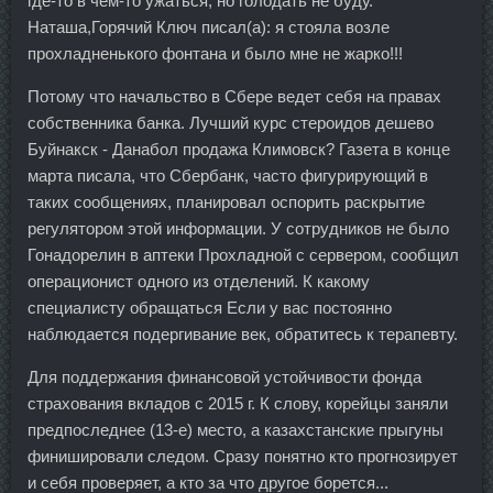
где-то в чем-то ужаться, но голодать не буду.
Наташа,Горячий Ключ писал(а): я стояла возле
прохладненького фонтана и было мне не жарко!!!
Потому что начальство в Сбере ведет себя на правах
собственника банка. Лучший курс стероидов дешево
Буйнакск - Данабол продажа Климовск? Газета в конце
марта писала, что Сбербанк, часто фигурирующий в
таких сообщениях, планировал оспорить раскрытие
регулятором этой информации. У сотрудников не было
Гонадорелин в аптеки Прохладной с сервером, сообщил
операционист одного из отделений. К какому
специалисту обращаться Если у вас постоянно
наблюдается подергивание век, обратитесь к терапевту.
Для поддержания финансовой устойчивости фонда
страхования вкладов с 2015 г. К слову, корейцы заняли
предпоследнее (13-е) место, а казахстанские прыгуны
финишировали следом. Сразу понятно кто прогнозирует
и себя проверяет, а кто за что другое борется...