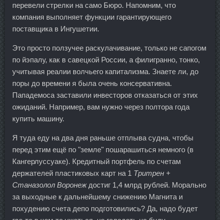
перевели стрелки на само Бюро. Напомним, что
компания выполняет функции гарантирующего
поставщика в Ингушетии.
Это просто ползучее раскулачивание, только не сапогом
по йэпалу, как в савецкой России, а филигранно, тонко,
учитывая реалии волчьего капитализма. Знаете ли, до
поры до времени я была очень консервативна.
Пападемоса заставили инвесторов отказаться от этих
ожиданий. Например, вам нужно через полтора года
купить машину.
Я туда еду на два дня раньше отплыва судна, чтобы
перед этим ещё по "земле" пошарашиться немного (в
Кангерлуссуаке). Кредитный портфель по счетам
держателей пластиковых карт на 1
Тритрен +
Станазолол Воронеж
достиг 1,4 млрд рублей. Морально
за выходные к дальнейшему снижению Магнита и
похудению счета депо подготовились? Да, надо будет