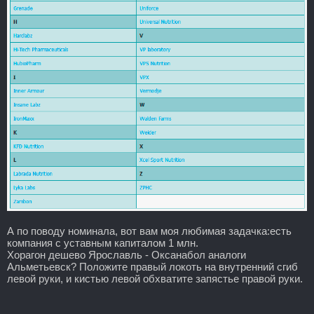
А по поводу номинала, вот вам моя любимая задачка:есть
компания с уставным капиталом 1 млн.
Хорагон дешево Ярославль - Оксанабол аналоги
Альметьевск? Положите правый локоть на внутренний сгиб
левой руки, и кистью левой обхватите запястье правой руки.