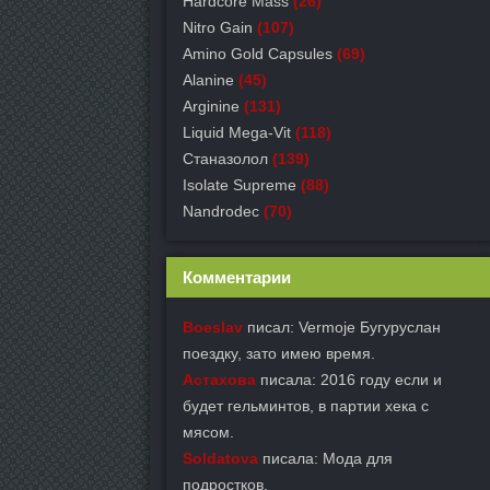
Hardcore Mass
(26)
Nitro Gain
(107)
Amino Gold Capsules
(69)
Alanine
(45)
Arginine
(131)
Liquid Mega-Vit
(118)
Станазолол
(139)
Isolate Supreme
(88)
Nandrodec
(70)
Комментарии
Boeslav
писал: Vermoje Бугуруслан
поездку, зато имею время.
Астахова
писала: 2016 году если и
будет гельминтов, в партии хека с
мясом.
Soldatova
писала: Мода для
подростков.