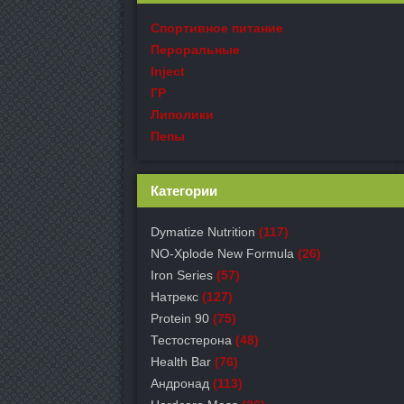
Спортивное питание
Пероральные
Inject
ГР
Липолики
Пепы
Категории
Dymatize Nutrition
(117)
NO-Xplode New Formula
(26)
Iron Series
(57)
Натрекс
(127)
Protein 90
(75)
Тестостерона
(48)
Health Bar
(76)
Андронад
(113)