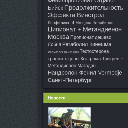
Фенилпропионат Organon
Продолжительность
Бийск
Эффекта Винстрол
Леофилизат 4 Ме цена Челябинск
Ципионат + Метандиенон
Москва
Пропионат дешево
Ретаболил Кинешма
Лобня
Тестостерона
Фарматест Приозерск
сравнить цены Кострома
Тритрен +
Метандиенон Магадан
Нандролон Фенил Vermodje
Санкт-Петербург
Новости