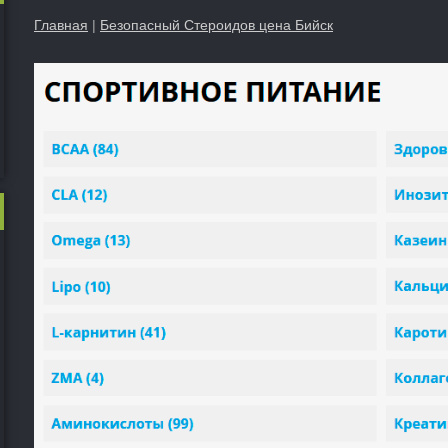
Главная
|
Безопасный Стероидов цена Бийск