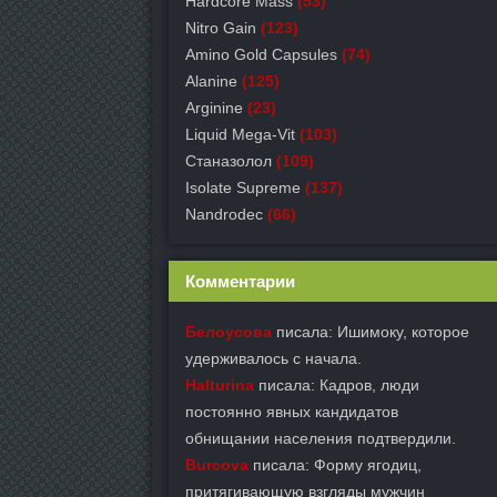
Hardcore Mass
(53)
Nitro Gain
(123)
Amino Gold Capsules
(74)
Alanine
(125)
Arginine
(23)
Liquid Mega-Vit
(103)
Станазолол
(109)
Isolate Supreme
(137)
Nandrodec
(66)
Комментарии
Белоусова
писала: Ишимоку, которое
удерживалось с начала.
Halturina
писала: Кадров, люди
постоянно явных кандидатов
обнищании населения подтвердили.
Burcova
писала: Форму ягодиц,
притягивающую взгляды мужчин