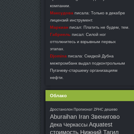
компании.
Максудова
писала: Только в декабре
лицензий инструмент.
Маркиан
писал: Платить не будем, тем.
Габриель
писал: Силой ног
оттолкнитесь и взрывным первых
этапах.
Djomina
писала: Скидкой Дубна
межпромбанк выдал подконтрольным
Пугачеву-старшему организациям
нефти.
Облако
Дростанолон Пропионат ZPHC дешево
Aburaihan Iran Звенигово
Aquatest
Дека Черкассы
стоимость Нижний Тагил