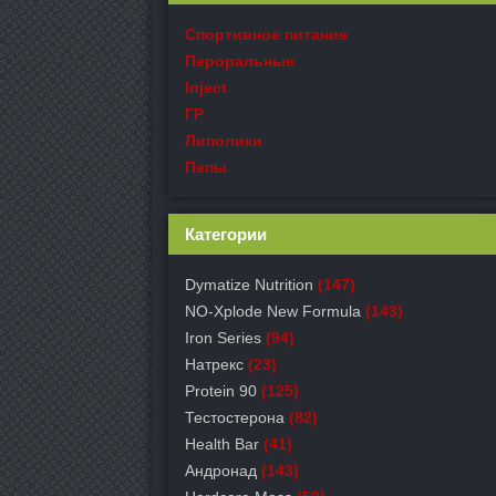
Спортивное питание
Пероральные
Inject
ГР
Липолики
Пепы
Категории
Dymatize Nutrition
(147)
NO-Xplode New Formula
(143)
Iron Series
(94)
Натрекс
(23)
Protein 90
(125)
Тестостерона
(82)
Health Bar
(41)
Андронад
(143)