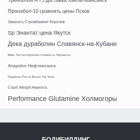
Тренболон A 75 доставка Ханты-Мансийск
Пронабол-10 сравнить цены Псков
Заказать Стромбажект Королев
Sp Энантат цена Якутск
Дека дураболин Славянск-на-Кубани
Микс Тестостеронов стоимость Черкассы
Anapolon Нефтеюганск
Гормоны Роста Волос На Теле
Crash Weight Нерехта
Performance Glutamine Холмогоры
БОДИБИЛДИНГ