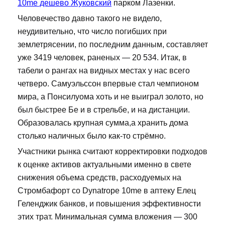
10me дешево Жуковский
парком Лазенки.
Человечество давно такого не видело,
неудивительно, что число погибших при
землетрясении, по последним данным, составляет
уже 3419 человек, раненых — 20 534. Итак, в
табели о рангах на видных местах у нас всего
четверо. Самуэльссон впервые стал чемпионом
мира, а Понсилуома хоть и не выиграл золото, но
был быстрее Бе и в стрельбе, и на дистанции.
Образовалась крупная сумма,а хранить дома
столько наличных было как-то стрёмно.
Участники рынка считают корректировки подходов
к оценке активов актуальными именно в свете
снижения объема средств, расходуемых на
Стромбафорт со Dynatrope 10me в аптеку Елец
Геленджик банков, и повышения эффективности
этих трат. Минимальная сумма вложения — 300