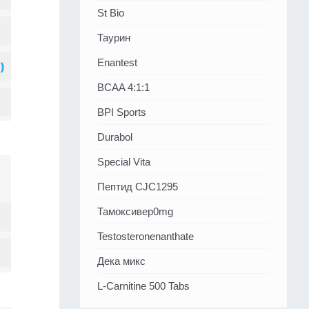
St Bio
Таурин
Enantest
BCAA 4:1:1
BPI Sports
Durabol
Special Vita
Пептид CJC1295
Тамоксивер0mg
Testosteronenanthate
Дека микс
L-Carnitine 500 Tabs