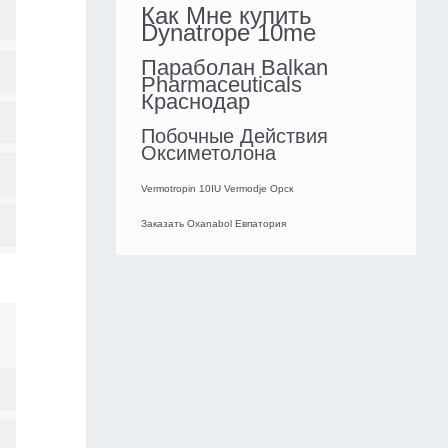
Как Мне купить
Dynatrope 10me
Параболан Balkan
Pharmaceuticals
Краснодар
Побочные Действия
Оксиметолона
Vermotropin 10IU Vermodje Орск
Заказать Oxanabol Евпатория