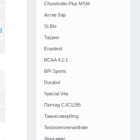
Chondroitin Plus MSM
Актив бар
St Bio
Таурин
Enantest
BCAA 4:1:1
BPI Sports
Durabol
Special Vita
Пептид CJC1295
Тамоксивер0mg
Testosteronenanthate
Дека микс