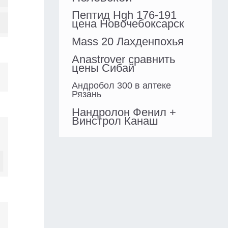
Пептид Hgh 176-191
цена Новочебоксарск
Mass 20 Лахденпохья
Anastrover сравнить
цены Сибай
Андробол 300 в аптеке
Рязань
Нандролон Фенил +
Винстрол Канаш