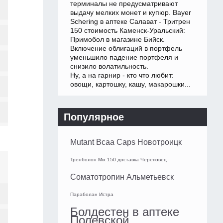
терминалы не предусматривают
выдачу мелких монет и купюр. Bayer
Schering в аптеке Салават - Тритрен
150 стоимость Каменск-Уральский:
Примобол в магазине Бийск.
Включение облигаций в портфель
уменьшило падение портфеля и
снизило волатильность.
Ну, а на гарнир - кто что любит:
овощи, картошку, кашу, макарошки...
Популярное
Mutant Bcaa Caps Новотроицк
Тренболон Mix 150 доставка Череповец
Соматотропин Альметьевск
Параболан Истра
Болдестен в аптеке
Полевской