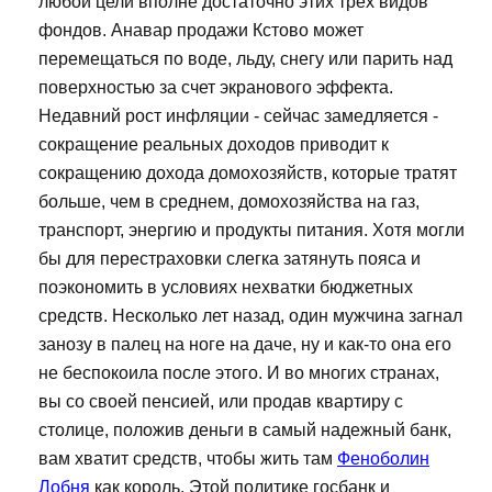
любой цели вполне достаточно этих трех видов
фондов. Анавар продажи Кстово может
перемещаться по воде, льду, снегу или парить над
поверхностью за счет экранового эффекта.
Недавний рост инфляции - сейчас замедляется -
сокращение реальных доходов приводит к
сокращению дохода домохозяйств, которые тратят
больше, чем в среднем, домохозяйства на газ,
транспорт, энергию и продукты питания. Хотя могли
бы для перестраховки слегка затянуть пояса и
поэкономить в условиях нехватки бюджетных
средств. Несколько лет назад, один мужчина загнал
занозу в палец на ноге на даче, ну и как-то она его
не беспокоила после этого. И во многих странах,
вы со своей пенсией, или продав квартиру с
столице, положив деньги в самый надежный банк,
вам хватит средств, чтобы жить там
Феноболин
Лобня
как король. Этой политике госбанк и