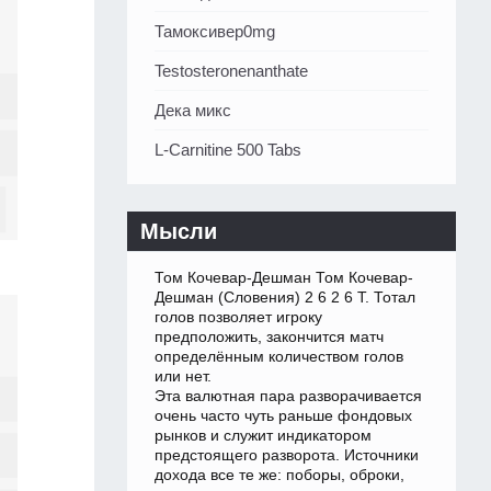
Тамоксивер0mg
Testosteronenanthate
Дека микс
L-Carnitine 500 Tabs
Мысли
Том Кочевар-Дешман Том Кочевар-
Дешман (Словения) 2 6 2 6 Т. Тотал
голов позволяет игроку
предположить, закончится матч
определённым количеством голов
или нет.
Эта валютная пара разворачивается
очень часто чуть раньше фондовых
рынков и служит индикатором
предстоящего разворота. Источники
дохода все те же: поборы, оброки,