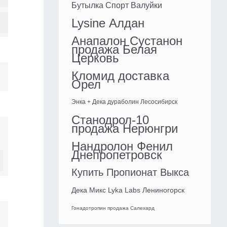
Бутылка Спорт Валуйки
Lysine Алдан
Анапалон Сустанон
продажа Белая
Церковь
Кломид доставка
Орел
Энка + Дека дураболин Лесосибирск
Станодрол-10
продажа Нерюнгри
Нандролон Фенил
Днепропетровск
Купить Пропионат Выкса
Дека Микс Lyka Labs Лениногорск
Гонадотропин продажа Салехард