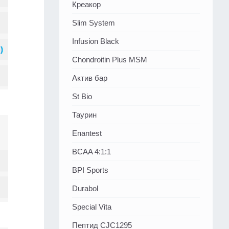
Креакор
Slim System
Infusion Black
Chondroitin Plus MSM
Актив бар
St Bio
Таурин
Enantest
BCAA 4:1:1
BPI Sports
Durabol
Special Vita
Пептид CJC1295