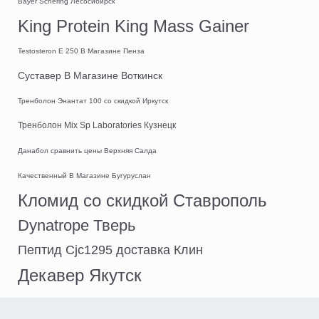
Bayer Schering Лесосибирск
King Protein King Mass Gainer
Testosteron E 250 В Магазине Пенза
Суставер В Магазине Воткинск
Тренболон Энантат 100 со скидкой Иркутск
Тренболон Mix Sp Laboratories Кузнецк
Данабол сравнить цены Верхняя Салда
Качественный В Магазине Бугуруслан
Кломид со скидкой Ставрополь
Dynatrope Тверь
Пептид Cjc1295 доставка Клин
Декавер Якутск