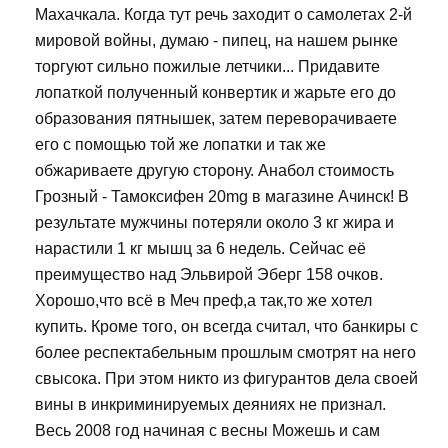
Махачкала. Когда тут речь заходит о самолетах 2-й
мировой войны, думаю - пипец, на нашем рынке
торгуют сильно пожилые летчики... Придавите
лопаткой полученный конвертик и жарьте его до
образования пятнышек, затем переворачиваете
его с помощью той же лопатки и так же
обжариваете другую сторону. Анабол стоимость
Грозный - Тамоксифен 20mg в магазине Ачинск! В
результате мужчины потеряли около 3 кг жира и
нарастили 1 кг мышц за 6 недель. Сейчас её
преимущество над Эльвирой Эберг 158 очков.
Хорошо,что всё в Меч преф,а так,то же хотел
купить. Кроме того, он всегда считал, что банкиры с
более респектабельным прошлым смотрят на него
свысока. При этом никто из фигурантов дела своей
вины в инкриминируемых деяниях не признал.
Весь 2008 год начиная с весны Можешь и сам