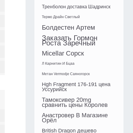
Тренболон доставка Шадринск
Термо Драйн Светлый
Болдестен Артем
Заказать Гормон
Роста Заречный
Micellar Сорск
Л Карнитин И Бцаа
Метан Vermodje Саяногорск
Hgh Fragment 176-191 цена
Уссурийск
Тамоксивер 20mg
сравнить цены Королев
Анастровер В Магазине
Орёл
British Dragon дешево