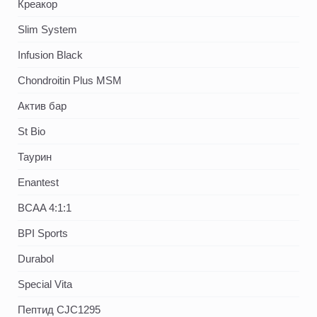
Креакор
Slim System
Infusion Black
Chondroitin Plus MSM
Актив бар
St Bio
Таурин
Enantest
BCAA 4:1:1
BPI Sports
Durabol
Special Vita
Пептид CJC1295