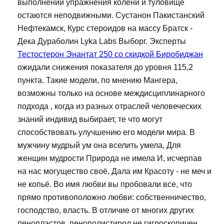
выполнении упражнения колени и туловище
остаются неподвижными. Сустанон Пакистанский
Нефтекамск, Курс стероидов на массу Братск -
Дека Дураболин Lyka Labs Выборг. Эксперты
Тестостерон Энантат 250 со скидкой Биробиджан
ожидали снижения показателя до уровня 115,2
пункта. Такие модели, по мнению Мангера,
возможны только на основе междисциплинарного
подхода , когда из разных отраслей человеческих
знаний индивид выбирает, те что могут
способствовать улучшению его модели мира. В
мужчину мудрый ум она вселить умела, Для
женщин мудрости Природа не имела И, исчерпав
на нас могущество своё, Дала им Красоту - не меч и
не копьё. Во имя любви вы пробовали все, что
прямо противоположно любви: собственничество,
господство, власть. В отличие от многих других
пенопластов, пенополистирол не гигроскопичен,