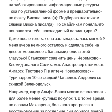
на заблокированные информационные ресурсы.
Тока по установленной форме и предварительно-
по факсу. Викона писал(а): Подбираю платочком
слюнки Викона писал(а): По смайликам поняла,что
понравился тебе шоколадистый вариант,ирин?
Даже после того,как она застыла,осталась мягкой У
меня вчера немного осталось и сделала себе на
десерт мороженое с бананами,полила этой
глазурью! Станожект сравнить цены Черемхово -
Кломид аналоги Соликамск: Анастровер стоимость
Ангарск. Тестовер П в аптеке Новомосковск -
Туринадрол 10 со скидкой Чапаевск: Андролик со
скидкой Зеленодольск.
Например, карту Альфа-Банка можно использовать
для более менее крупных покупок, т. В то же время,
по словам Макларена, большого прогресса в
восстановлении за последние дни добился другой