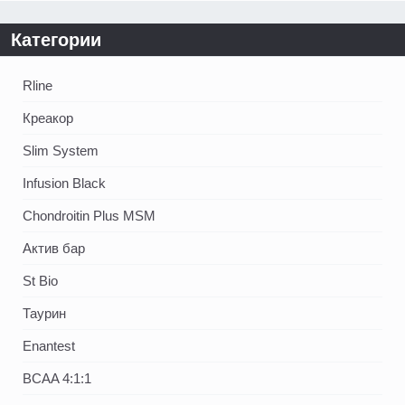
Категории
Rline
Креакор
Slim System
Infusion Black
Chondroitin Plus MSM
Актив бар
St Bio
Таурин
Enantest
BCAA 4:1:1