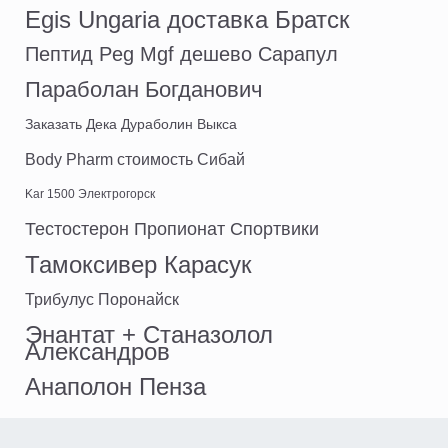
Egis Ungaria доставка Братск
Пептид Peg Mgf дешево Сарапул
Параболан Богданович
Заказать Дека Дураболин Выкса
Body Pharm стоимость Сибай
Kar 1500 Электрогорск
Тестостерон Пропионат Спортвики
Тамоксивер Карасук
Трибулус Поронайск
Энантат + Станазолол
Александров
Анаполон Пенза