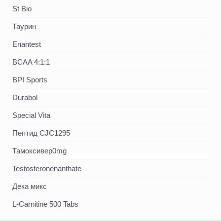
St Bio
Таурин
Enantest
BCAA 4:1:1
BPI Sports
Durabol
Special Vita
Пептид CJC1295
Тамоксивер0mg
Testosteronenanthate
Дека микс
L-Carnitine 500 Tabs