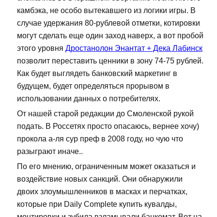
камбэка, не особо вытекавшего из логики игры. В
случае удержания 80-рублевой отметки, котировки
могут сделать еще один заход наверх, а вот пробой
этого уровня
Дростанолон Энантат + Дека Лабинск
позволит переставить ценники в зону 74-75 рублей.
Как будет выглядеть банковский маркетинг в
будущем, будет определяться прорывом в
использовании данных о потребителях.
От нашей старой редакции до Смоленской рукой
подать. В Россетях просто опасаюсь, вернее хочу)
прокола а-ля сур преф в 2008 году, но чую что
разыграют иначе..
По его мнению, ограниченным может оказаться и
воздействие новых санкций. Они обнаружили
двоих злоумышленников в масках и перчатках,
которые при Daily Complete купить кувалды,
монтировки и зубила взламывали банкомат. Вот на