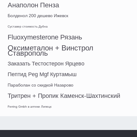
Анаполон Пенза
Болденол 200 дешево Ижевск
Суставер стоимость Дубна
Fluoxymesterone Рязань
Оксиметалон + Винстрол
Ставрополь
Заказать Тестостерон Ярцево
Пептид Peg Mgf Куртамыш
Параболан со скидкой Назарово
Тритрен + Пропик Каменск-Шахтинский
Ferring Gmbh в аптеке Липецк