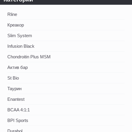
Rline
Креакор
Slim System
Infusion Black
Chondroitin Plus MSM
Актив бар
St Bio
Таурин
Enantest
BCAA 4:1:1
BPI Sports
Durabol