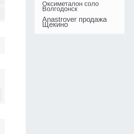
Оксиметалон соло
Волгодонск
Anastrover продажа
Щекино