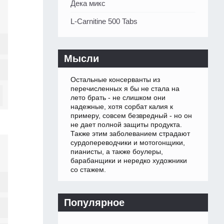
Дека микс
L-Carnitine 500 Tabs
Мысли
Остальные консерванты из
перечисленных я бы не стала на
лето брать - не слишком они
надежные, хотя сорбат калия к
примеру, совсем безвредный - но он
не дает полной защиты продукта.
Также этим заболеванием страдают
сурдопереводчики и мотогонщики,
пианисты, а также боулеры,
барабанщики и нередко художники
со стажем.
Популярное