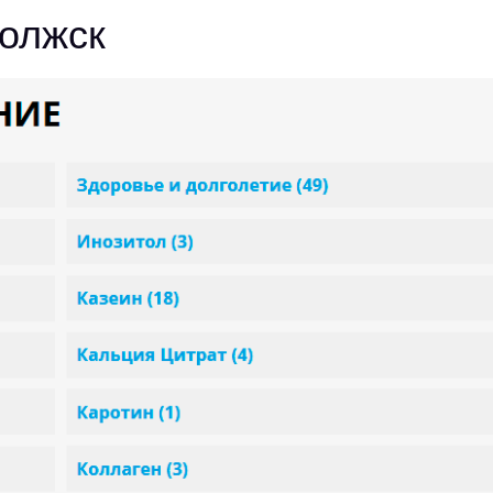
олжск