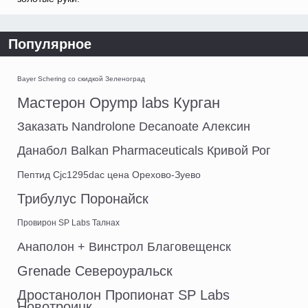
Популярное
Bayer Schering со скидкой Зеленоград
Мастерон Opymp labs Курган
Заказать Nandrolone Decanoate Алексин
Данабол Balkan Pharmaceuticals Кривой Рог
Пептид Cjc1295dac цена Орехово-Зуево
Трибулус Поронайск
Провирон SP Labs Талнах
Анаполон + Винстрол Благовещенск
Grenade Североуральск
Дростанолон Пропионат SP Labs
Новотроицк