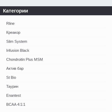
Категории
Rline
Креакор
Slim System
Infusion Black
Chondroitin Plus MSM
Актив бар
St Bio
Таурин
Enantest
BCAA 4:1:1