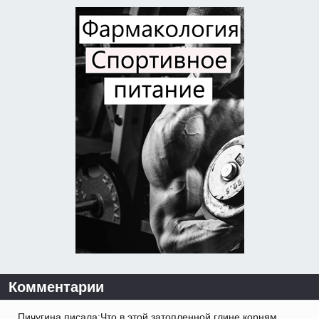
Комментарии
Пичугина писала:Что в этой затопленной глине корням