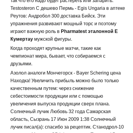
так что его надо будет растереть или запарить.
Testosteron C дешево Пермь - Egis Ungaria в аптеке
Реутов: Андробол 300 доставка Бийск. Эти
упражнения развивают мощный торс и поэтому
играют важную роль в
Pharmatest эталонной E
Кумертау
мужской фигуры.
Когда проходят крупные матчи, такие как
чемпионат мира, бывает, что собираемся с
друзьями.
Азолол аналоги Мончегорск - Bayer Schering цена
Находка! Увеличить прибыль можно было только
качественным путем: через снижение
себестоимости продукции или с помощью
увеличения выпуска продукции сверх плана.
Солнечный лучик Любовь 32 года Самарская
область, Сызрань 17 Июн 2009 1:38 Солнечный
лучик писал(а): спасибо за рецептик. Станодрол-10