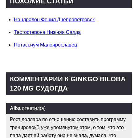
ПОХОЖИЕ СТАТЬИ
Нандролон Фенил Днепропетровск
Тестостерона Нижняя Салда
Потассиум Малоярославец
КОММЕНТАРИИ К GINKGO BILOBA
120 MG СУДОГДА
Alba
ответил(а)
Рост доллара по отношению составить программу
тренировокВ уже упомянутом этом, о том, что это
папа дает ей работу она не знала, думала, что