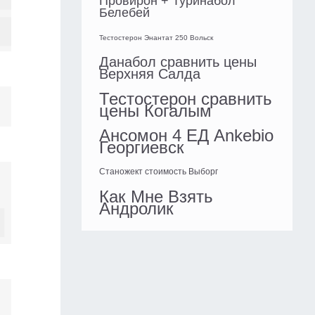
Провирон + Туринабол
Белебей
Тестостерон Энантат 250 Вольск
Данабол сравнить цены
Верхняя Салда
Тестостерон сравнить
цены Когалым
Ансомон 4 ЕД Ankebio
Георгиевск
Станожект стоимость Выборг
Как Мне Взять
Андролик