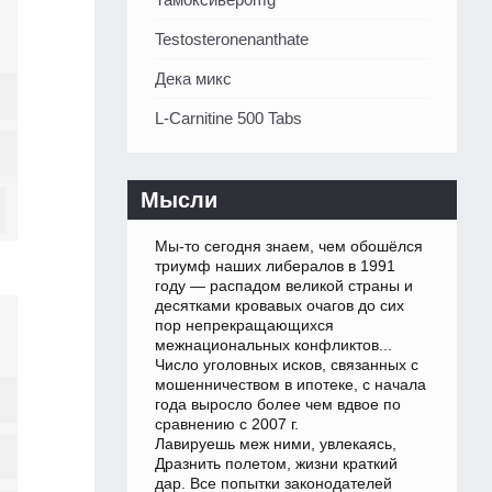
Testosteronenanthate
Дека микс
L-Carnitine 500 Tabs
Мысли
Мы-то сегодня знаем, чем обошёлся
триумф наших либералов в 1991
году — распадом великой страны и
десятками кровавых очагов до сих
пор непрекращающихся
межнациональных конфликтов...
Число уголовных исков, связанных с
мошенничеством в ипотеке, с начала
года выросло более чем вдвое по
сравнению с 2007 г.
Лавируешь меж ними, увлекаясь,
Дразнить полетом, жизни краткий
дар. Все попытки законодателей