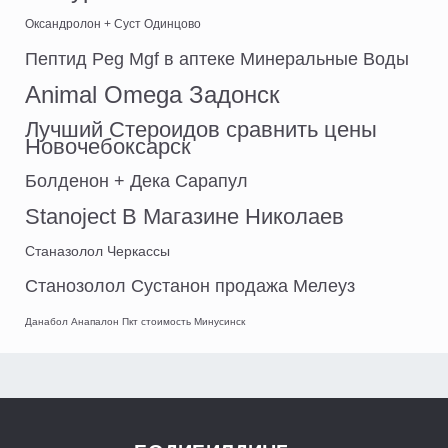
Оксандролон + Суст Одинцово
Пептид Peg Mgf в аптеке Минеральные Воды
Animal Omega Задонск
Лучший Стероидов сравнить цены
Новочебоксарск
Болденон + Дека Сарапул
Stanoject В Магазине Николаев
Станазолол Черкассы
Станозолол Сустанон продажа Мелеуз
Данабол Анапалон Пкт стоимость Минусинск