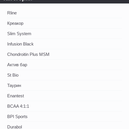
Rline
Креакор
Slim System
Infusion Black
Chondroitin Plus MSM
Актив бар
St Bio
Таурин
Enantest
BCAA 4:1:1
BPI Sports
Durabol