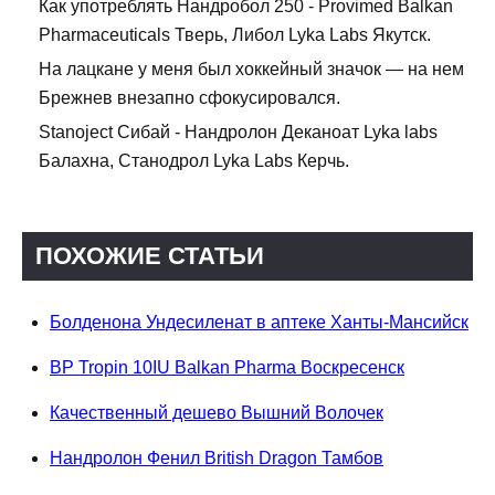
Как употреблять Нандробол 250 - Provimed Balkan
Pharmaceuticals Тверь, Либол Lyka Labs Якутск.
На лацкане у меня был хоккейный значок — на нем
Брежнев внезапно сфокусировался.
Stanoject Сибай - Нандролон Деканоат Lyka labs
Балахна, Станодрол Lyka Labs Керчь.
ПОХОЖИЕ СТАТЬИ
Болденона Ундесиленат в аптеке Ханты-Мансийск
BP Tropin 10IU Balkan Pharma Воскресенск
Качественный дешево Вышний Волочек
Нандролон Фенил British Dragon Тамбов