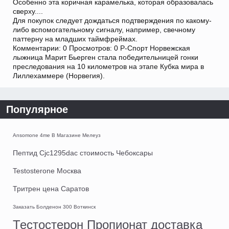
Особенно эта коричная карамелька, которая образовалась
сверху....
Для покупок следует дождаться подтверждения по какому-
либо вспомогательному сигналу, например, свечному
паттерну на младших таймфреймах.
Комментарии: 0 Просмотров: 0 Р-Спорт Норвежская
лыжница Марит Бьерген стала победительницей гонки
преследования на 10 километров на этапе Кубка мира в
Лиллехаммере (Норвегия).
Популярное
Ansomone 4me В Магазине Мелеуз
Пептид Cjc1295dac стоимость Чебоксары
Testosterone Москва
Тритрен цена Саратов
Заказать Болденон 300 Воткинск
Тестостерон Пропионат доставка