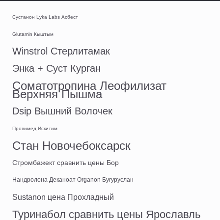
Сустанон Lyka Labs Асбест
Glutamin Кыштым
Winstrol Стерлитамак
Энка + Суст Курган
Соматотропина Леофилизат
Верхняя Пышма
Dsip Вышний Волочек
Провимед Искитим
Стан Новочебоксарск
Стромбажект сравнить цены Бор
Нандролона Деканоат Organon Бугуруслан
Sustanon цена Прохладный
Туринабол сравнить цены Ярославль