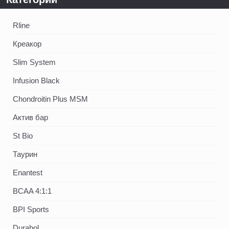
Rline
Креакор
Slim System
Infusion Black
Chondroitin Plus MSM
Актив бар
St Bio
Таурин
Enantest
BCAA 4:1:1
BPI Sports
Durabol