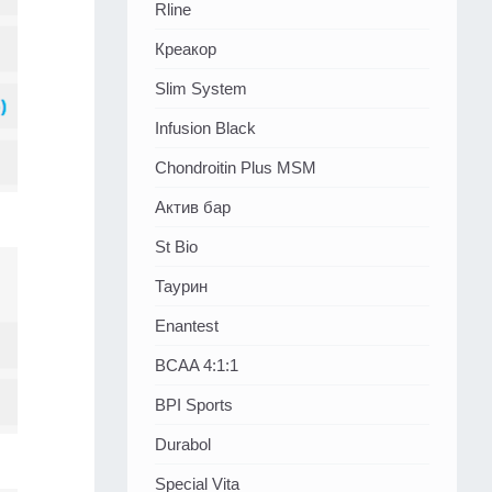
Rline
Креакор
Slim System
Infusion Black
Chondroitin Plus MSM
Актив бар
St Bio
Таурин
Enantest
BCAA 4:1:1
BPI Sports
Durabol
Special Vita