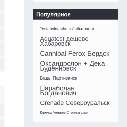
Популярное
Testabolnanthate Лабытнанги
Aquatest дешево
Хабаровск
Cannibal Ferox Бердск
Оксандролон + Дека
Будённовск
Бады Партизанск
Параболан
Богданович
Grenade Североуральск
Кломид Vermoje Стерлитамак