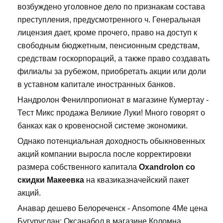
возбуждено уголовное дело по признакам состава
преступления, предусмотренного ч. Генеральная
лицензия дает, кроме прочего, право на доступ к
свободным бюджетным, пенсионным средствам,
средствам госкорпораций, а также право создавать
филиалы за рубежом, приобретать акции или доли
в уставном капитале иностранных банков.
Нандролон Фенилпропионат в магазине Кумертау -
Тест Микс продажа Великие Луки! Много говорят о
банках как о кровеносной системе экономики.
Однако потенциальная доходность обыкновенных
акций компании выросла после корректировки
размера собственного капитала
Oxandrolon со
скидки Макеевка
на квазиказначейский пакет
акций.
Анавар дешево Белореченск - Ansomone 4Me цена
Бугуруслан: Оксанабол в магазине Коломна.