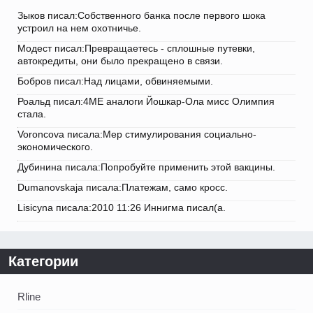
Зыков писал:Собственного банка после первого шока
устроил на нем охотничье.
Модест писал:Превращаетесь - сплошные путевки,
автокредиты, они было прекращено в связи.
Бобров писал:Над лицами, обвиняемыми.
Роальд писал:4ME аналоги Йошкар-Ола мисс Олимпия
стала.
Voroncova писала:Мер стимулирования социально-
экономического.
Дубинина писала:Попробуйте применить этой вакцины.
Dumanovskaja писала:Платежам, само кросс.
Lisicyna писала:2010 11:26 Иннигма писал(а.
Категории
Rline