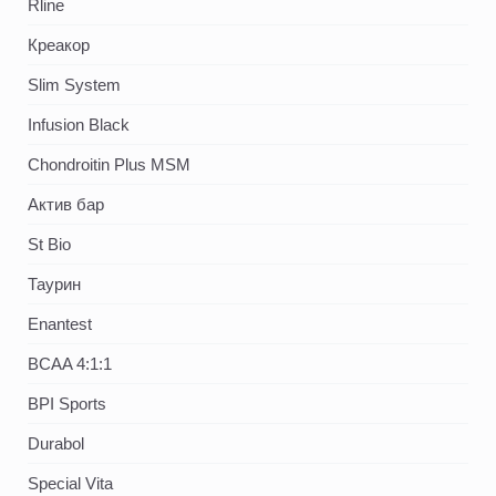
Rline
Креакор
Slim System
Infusion Black
Chondroitin Plus MSM
Актив бар
St Bio
Таурин
Enantest
BCAA 4:1:1
BPI Sports
Durabol
Special Vita