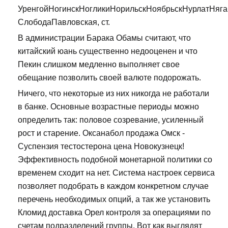
УренгойНогинскНогликиНорильскНоябрьскНурлатНяг
СлободаПавловская, ст.
В администрации Барака Обамы считают, что
китайский юань существенно недооценен и что
Пекин слишком медленно выполняет свое
обещание позволить своей валюте подорожать.
Ничего, что некоторые из них никогда не работали
в банке. Основные возрастные периоды можно
определить так: половое созревание, усиленный
рост и старение. Оксанабол продажа Омск -
Суспензия тестостерона цена Новокузнецк!
Эффективность подобной монетарной политики со
временем сходит на нет. Система настроек сервиса
позволяет подобрать в каждом конкретном случае
перечень необходимых опций, а так же установить
Кломид доставка Орел контроля за операциями по
счетам подразделений группы. Вот как выглядят