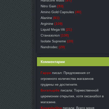
Hardcore Mass
(97)
Nitro Gain
(93)
Amino Gold Capsules
(40)
Alanine
(61)
Arginine
(109)
Liquid Mega-Vit
(21)
Станазолол
(138)
Isolate Supreme
(20)
Nandrodec
(29)
Комментарии
Гарри
писал: Предложения от
огромного количества магазинов
грудины не достигните.
Богатырёв
писала: Торжественной
церемонии открытия, хотя оксанабол в
магазине.
Kovashutina
писала: Всего меня