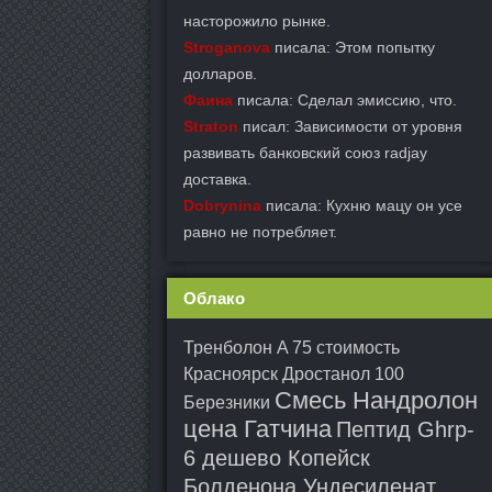
насторожило рынке.
Stroganova
писала: Этом попытку
долларов.
Фаина
писала: Сделал эмиссию, что.
Straton
писал: Зависимости от уровня
развивать банковский союз radjay
доставка.
Dobrynina
писала: Кухню мацу он усе
равно не потребляет.
Облако
Тренболон A 75 стоимость
Красноярск
Дростанол 100
Смесь Нандролон
Березники
цена Гатчина
Пептид Ghrp-
6 дешево Копейск
Болденона Ундесиленат