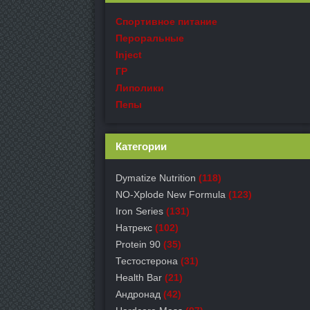
Спортивное питание
Пероральные
Inject
ГР
Липолики
Пепы
Категории
Dymatize Nutrition
(118)
NO-Xplode New Formula
(123)
Iron Series
(131)
Натрекс
(102)
Protein 90
(35)
Тестостерона
(31)
Health Bar
(21)
Андронад
(42)