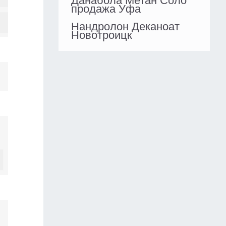
Данабола Метан Соло
продажа Уфа
Нандролон Деканоат
Новотроицк