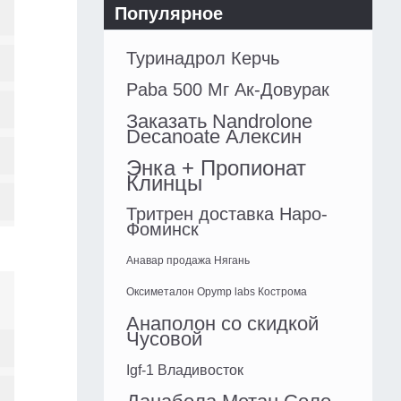
Популярное
Туринадрол Керчь
Paba 500 Мг Ак-Довурак
Заказать Nandrolone
Decanoate Алексин
Энка + Пропионат
Клинцы
Тритрен доставка Наро-
Фоминск
Анавар продажа Нягань
Оксиметалон Opymp labs Кострома
Анаполон со скидкой
Чусовой
Igf-1 Владивосток